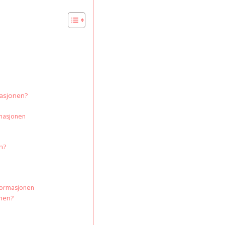
masjonen?
rmasjonen
n?
formasjonen
onen?