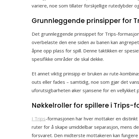
variere, noe som tillater forskjellige rutedybder og
Grunnleggende prinsipper for 
Det grunnleggende prinsippet for Trips-formasjo
overbelaste den ene siden av banen kan angrepet 
åpne opp plass for spill. Denne taktikken er spesie
spesifikke områder de skal dekke.
Et annet viktig prinsipp er bruken av rute-kombina
outs eller fades – samtidig, noe som gjør det vansk
uforutsigbarheten øker sjansene for en vellykket p
Nøkkelroller for spillere i Trips
I Trips
-formasjonen har hver mottaker en distinkt 
ruter for å skape umiddelbar separasjon, mens de
forsvaret. Den midterste mottakeren kan fungere so