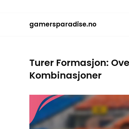
Skip
to
content
gamersparadise.no
Turer Formasjon: Ov
Kombinasjoner