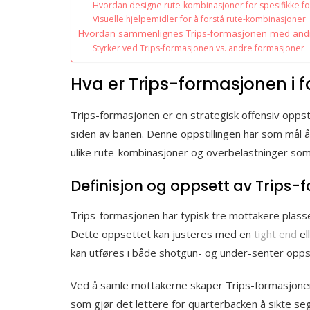
Hvordan designe rute-kombinasjoner for spesifikke fo
Visuelle hjelpemidler for å forstå rute-kombinasjoner
Hvordan sammenlignes Trips-formasjonen med andr
Styrker ved Trips-formasjonen vs. andre formasjoner
Hva er Trips-formasjonen i f
Trips-formasjonen er en strategisk offensiv oppstil
siden av banen. Denne oppstillingen har som mål å
ulike rute-kombinasjoner og overbelastninger som
Definisjon og oppsett av Trips
Trips-formasjonen har typisk tre mottakere plasse
Dette oppsettet kan justeres med en
tight end
el
kan utføres i både shotgun- og under-senter oppstil
Ved å samle mottakerne skaper Trips-formasjonen
som gjør det lettere for quarterbacken å sikte se