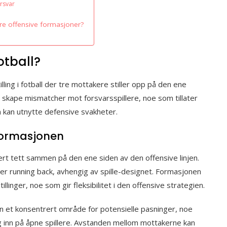
rsvar
e offensive formasjoner?
otball?
ling i fotball der tre mottakere stiller opp på den ene
 skape mismatcher mot forsvarsspillere, noe som tillater
 kan utnytte defensive svakheter.
-formasjonen
rt tett sammen på den ene siden av den offensive linjen.
ler running back, avhengig av spille-designet. Formasjonen
linger, noe som gir fleksibilitet i den offensive strategien.
 et konsentrert område for potensielle pasninger, noe
g inn på åpne spillere. Avstanden mellom mottakerne kan