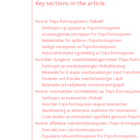
Key sections in the article:
Hva er Trips-formasjonen i fotball?
Definisjon og oppsett av Trips-formasjonen
Grunnleggende prinsipper for Trips-formasjonen
Nøkkelroller for spillere i Trips-formasjonen
Vanlige variasjoner av Trips-formasjonen
Historisk kontekst og utvikling av Trips-formasjonen
Hvordan fungerer overbelastninger innen Trips-for
Definisjon av overbelastninger i fotballstrategi
Mekanikk for å skape overbelastninger med Trips-fo
Fordeler ved å bruke overbelastninger i spill
Eksempler på vellykkede overbelastningsspill
Hva er mismatcher i konteksten av Trips-formasjone
Definisjon av mismatcher i fotball
Hvordan Trips-formasjonen skaper mismatcher
Identifisering av defensive svakheter for mismatcher
Case-studier av mismatcher oppnådd gjennom Trips-
Hva er effektive rute-kombinasjoner i Trips-formasj
Oversikt over rute-kombinasjoner
Populære rute-kombinasjoner fra Trips-formasjonen